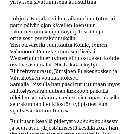
yrityksen sivutoimisena konsulttina.
Pohjois-Karjalan viikon aikana hän tutustui
parin päivän ajan kävellen Joensuun
rakennettuun kaupunkiympäristöön ja
erityisesti puurakennuksiin
Yksi päiväretki suuntautui Kolille, toinen
Valamoon. Puurakentamisen lisäksi
Westerholmin erityinen kiinnostuksen kohde
ovat vesivoimalat. Niistä kaksi löytyi
Kiihtelysvaarasta, Jänisjoen Ruskeakosken ja
Vihtakosken voimalaitokset.
Samalla reissulla hän pääsi tutustumaan myös
Kiihtelysvaaran uuteen kirkkoon paikalla
olleiden seurakunnan edustajien opastuksella-
seurakunnan henkilöstön työpisteet kun
sijaitsevat kirkon tiloissa.
Kuultuaan kesällä pidetystä sukukokouksesta
ja seuraavan järjestämisestä kesällä 2027 hän