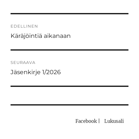
Artikkelien
EDELLINEN
selaus
Käräjöintiä aikanaan
Edellinen
artikkeli:
SEURAAVA
Jäsenkirje 1/2026
Seuraava
artikkeli:
Facebook
|
Lukusali