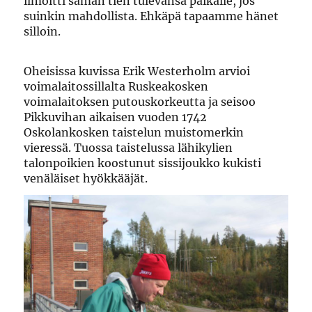
ilmoitti saman tien tulevansa paikalle, jos
suinkin mahdollista. Ehkäpä tapaamme hänet
silloin.
Oheisissa kuvissa Erik Westerholm arvioi
voimalaitossillalta Ruskeakosken
voimalaitoksen putouskorkeutta ja seisoo
Pikkuvihan aikaisen vuoden 1742
Oskolankosken taistelun muistomerkin
vieressä. Tuossa taistelussa lähikylien
talonpoikien koostunut sissijoukko kukisti
venäläiset hyökkääjät.