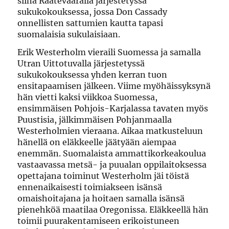
siinä Raatevaaralla järjestetyssä
sukukokouksessa, jossa Don Cassady
onnellisten sattumien kautta tapasi
suomalaisia sukulaisiaan.
Erik Westerholm vieraili Suomessa ja samalla
Utran Uittotuvalla järjestetyssä
sukukokouksessa yhden kerran tuon
ensitapaamisen jälkeen. Viime myöhäissyksynä
hän vietti kaksi viikkoa Suomessa,
ensimmäisen Pohjois-Karjalassa tavaten myös
Puustisia, jälkimmäisen Pohjanmaalla
Westerholmien vieraana. Aikaa matkusteluun
hänellä on eläkkeelle jäätyään aiempaa
enemmän. Suomalaista ammattikorkeakoulua
vastaavassa metsä- ja puualan oppilaitoksessa
opettajana toiminut Westerholm jäi töistä
ennenaikaisesti toimiakseen isänsä
omaishoitajana ja hoitaen samalla isänsä
pienehköä maatilaa Oregonissa. Eläkkeellä hän
toimii puurakentamiseen erikoistuneen